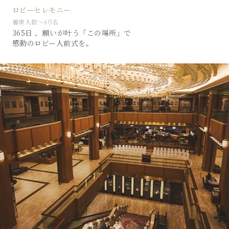
ロビーセレモニー
着席人数〜60名
365日 、願いが叶う「この場所」で
感動のロビー人前式を。