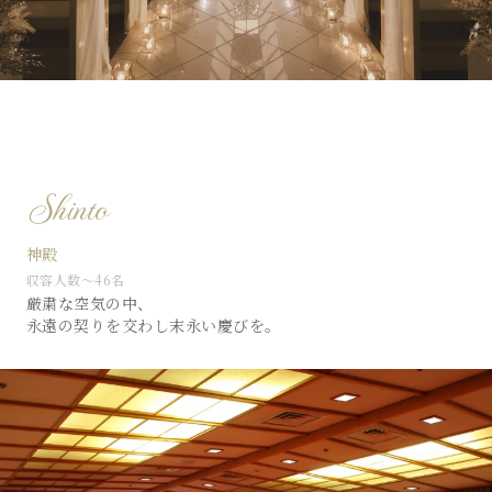
Shinto
神殿
収容人数〜46名
厳粛な空気の中、
永遠の契りを交わし末永い慶びを。