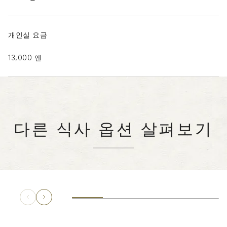
개인실 요금
13,000 엔
다른 식사 옵션 살펴보기
철판구이
일본
스미다
겐지