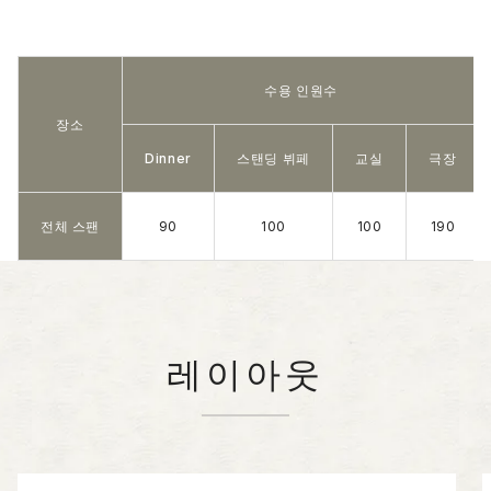
수용 인원수
장소
Dinner
스탠딩 뷔페
교실
극장
전체 스팬
90
100
100
190
레이아웃