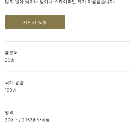
많지 않아 낮이나 밤이나 스카이라인 뷰가 아름답습니다.
제안서 요청
플로어
20층
최대 용량
190명
영역
200㎡ / 2,153평방피트