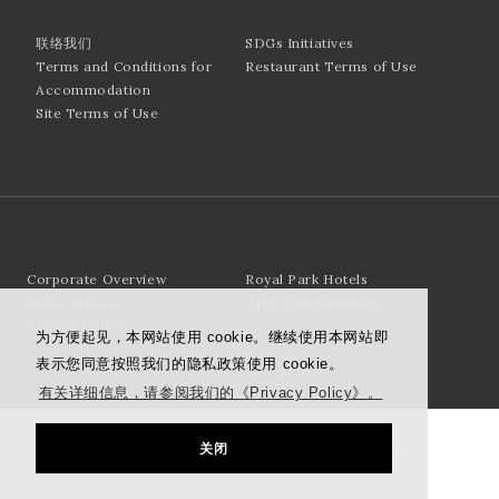
联络我们
SDGs Initiatives
Terms and Conditions for
Restaurant Terms of Use
Accommodation
Site Terms of Use
Corporate Overview
Royal Park Hotels
News Release
THE Club Members
Privacy Policy
为方便起见，本网站使用 cookie。继续使用本网站即
表示您同意按照我们的隐私政策使用 cookie。
有关详细信息，请参阅我们的《Privacy Policy》。
关闭
© Mitsubishi Estate Hotels & Resorts Co., Ltd. All rights reserved.