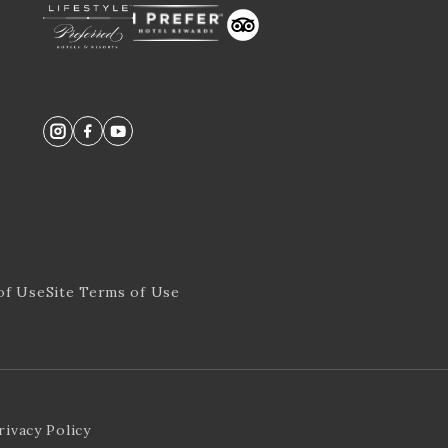
trustyou
of Use
Site Terms of Use
rivacy Policy