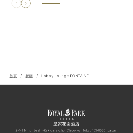
首頁
餐廳
Lobby Lounge FONTAINE
皇家花園酒店
2-1-1 Nihonbashi-Kakigara-cho, Chuo-ku, Tokyo 103-8520, Japan