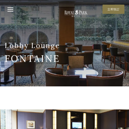
立即預訂
Lobby Lounge
FONTAINE