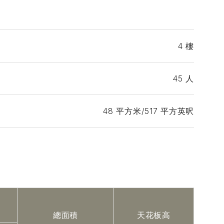
4 樓
45 人
48 平方米/517 平方英呎
總面積
天花板高