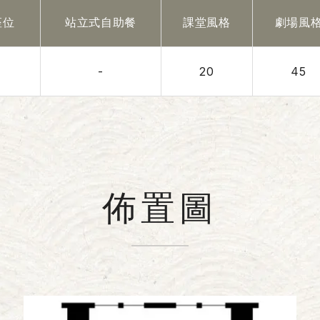
座位
站立式自助餐
課堂風格
劇場風
-
20
45
佈置圖