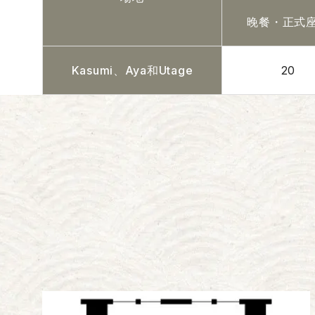
晚餐・正式
Kasumi、Aya和Utage
20