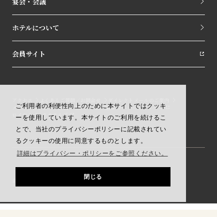
宴会・会議
ホテルについて
会員サイト
アクセス
よくあるご質問／お問合せ
ダイレクトメールのご案内
ご利用者の利便性向上のために本サイトではクッキ
メールマガジンのご案内
SDGsの取り組み
ニュースリリース
ロイヤルパークホテルズ
ーを使用しています。本サイトのご利用を続けるこ
とで、当社のプライバシーポリシーに記載されてい
るクッキーの使用に同意するものとします。
詳細はプライバシー・ポリシーをご参照ください。
閉じる
会社概要
採用情報
規約・約款