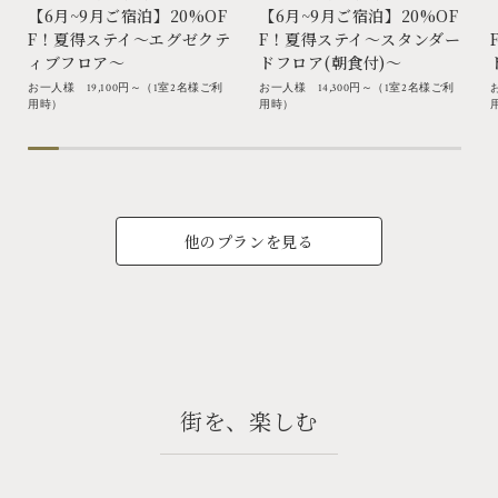
【6月~9月ご宿泊】20%OF
【6月~9月ご宿泊】20%OF
F！夏得ステイ～エグゼクテ
F！夏得ステイ～スタンダー
ィブフロア～
ドフロア(朝食付)～
お一人様 19,100円～（1室2名様ご利
お一人様 14,300円～（1室2名様ご利
用時）
用時）
他のプランを見る
街を、楽しむ