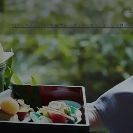
ア
宿泊
レストラン
お祝い
記念日・プロポーズ
ウエディング
宴会・