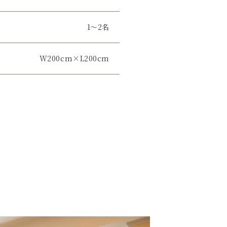
1〜2名
W200cm×L200cm