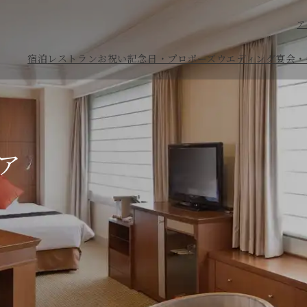
ア
宿泊
レストラン
お祝い
記念日・プロポーズ
ウエディング
宴会・
ア