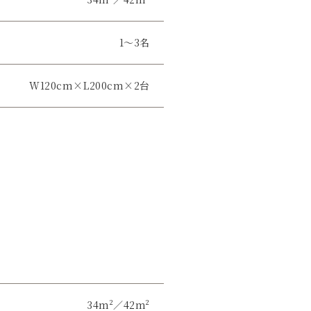
1〜3名
W120cm×L200cm×2台
34m²／42m²