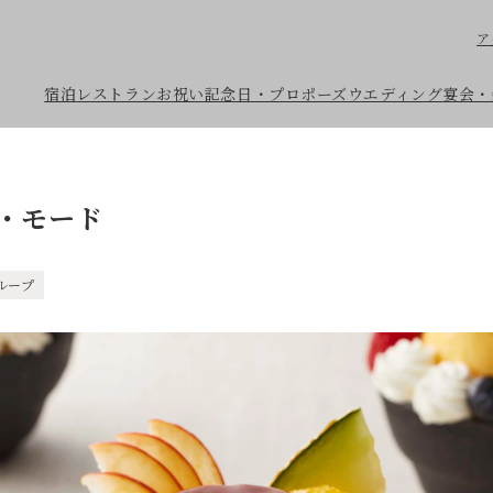
ア
宿泊
レストラン
お祝い
記念日・プロポーズ
ウエディング
宴会・
・モード
ループ