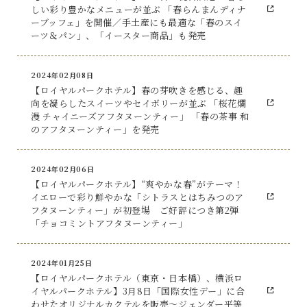
しい彩り豊かなメニューが並ぶ 「春らんまんディナ
ーブッフェ」を開催／手土産にも最適な「春のスイ
ーツ＆パン」、「イースター商品」も発売
2024年02月08日
【ロイヤルパークホテル】春の芽吹きを感じる、趣
向を凝らしたスイーツやセイボリーが並ぶ 「桜花爛
漫 チャイニーズアフタヌーンティー」 「春の茶事 和
のアフタヌーンティー」を発売
2024年02月06日
【ロイヤルパークホテル】“爽やかな春”がテーマ！
イエローで彩り鮮やかな「シトラスとはちみつのア
フタヌーンティー」が初登場 ご好評につき第2弾
「チョコミントアフタヌーンティー」
2024年01月25日
【ロイヤルパークホテル（東京・日本橋）、横浜ロ
イヤルパークホテル】3月8日「国際女性デー」に合
わせたオリジナルカクテルを販売～ジェンダー平等