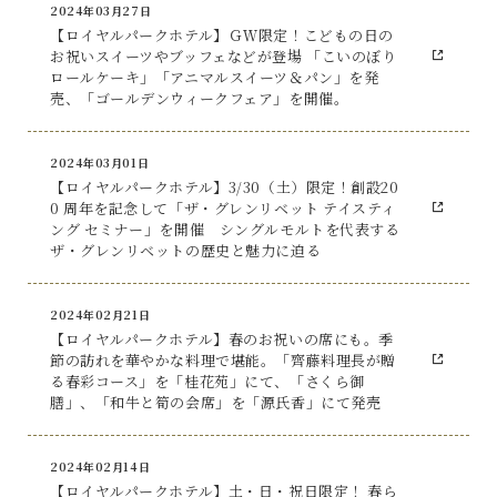
2024年03月27日
【ロイヤルパークホテル】ＧＷ限定！こどもの日の
お祝いスイーツやブッフェなどが登場 「こいのぼり
ロールケーキ」「アニマルスイーツ＆パン」を発
売、「ゴールデンウィークフェア」を開催。
2024年03月01日
【ロイヤルパークホテル】3/30（土）限定！創設20
0 周年を記念して「ザ・グレンリベット テイスティ
ング セミナー」を開催 シングルモルトを代表する
ザ・グレンリベットの歴史と魅力に迫る
2024年02月21日
【ロイヤルパークホテル】春のお祝いの席にも。季
節の訪れを華やかな料理で堪能。「齊藤料理長が贈
る春彩コース」を「桂花苑」にて、「さくら御
膳」、「和牛と筍の会席」を「源氏香」にて発売
2024年02月14日
【ロイヤルパークホテル】土・日・祝日限定！ 春ら