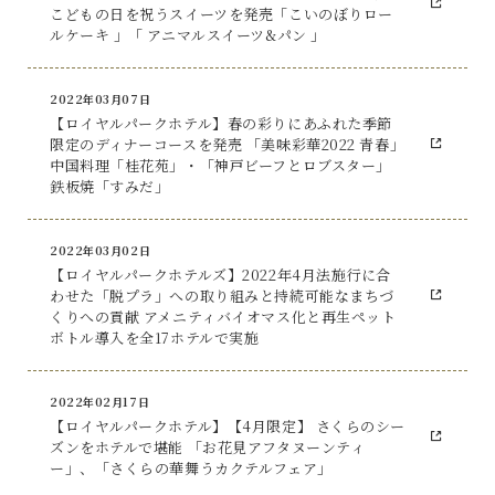
こどもの日を祝うスイーツを発売「こいのぼりロー
ルケーキ 」「 アニマルスイーツ&パン 」
2022年03月07日
【ロイヤルパークホテル】春の彩りにあふれた季節
限定のディナーコースを発売 「美味彩華2022 青春」
中国料理「桂花苑」・「神戸ビーフとロブスター」
鉄板焼「すみだ」
2022年03月02日
【ロイヤルパークホテルズ】2022年4月法施行に合
わせた「脱プラ」への取り組みと持続可能なまちづ
くりへの貢献 アメニティバイオマス化と再生ペット
ボトル導入を全17ホテルで実施
2022年02月17日
【ロイヤルパークホテル】【4月限定】 さくらのシー
ズンをホテルで堪能 「お花見アフタヌーンティ
ー」、「さくらの華舞うカクテルフェア」