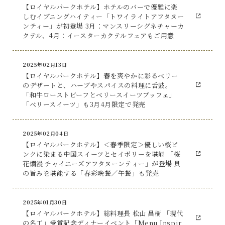
【ロイヤルパークホテル】ホテルのバーで優雅に楽
しむイブニングハイティー「トワイライトアフタヌー
ンティー」が初登場 3月：マンスリーシグネチャーカ
クテル、4月：イースターカクテルフェアもご用意
2025年02月13日
【ロイヤルパークホテル】春を爽やかに彩るベリー
のデザートと、ハーブやスパイスの料理に舌鼓。
「和牛ローストビーフとベリースイーツブッフェ」
「ベリースイーツ」も3月4月限定で発売
2025年02月04日
【ロイヤルパークホテル】＜春季限定＞優しい桜ピ
ンクに染まる中国スイーツとセイボリーを堪能 「桜
花爛漫 チャイニーズアフタヌーンティー」が登場 貝
の旨みを堪能する「春彩晩餐／午餐」も発売
2025年01月30日
【ロイヤルパークホテル】総料理長 松山 昌樹 「現代
の名工」受賞記念ディナーイベント「Menu Inspir