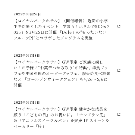
2025年03月26日
【ロイヤルパークホテル】（開催報告） 近隣の小学
生を対象としたイベント「学ぼう！ホテルでSDGs 2
025」を3月25日に開催 「Dole」の“もったいない
フルーツPJ”とコラボしたプログラムを実施
2025年03月18日
【ロイヤルパークホテル】GW限定 ご家族に嬉し
い！お子様に“お菓子つかみ取り”の特典付 洋食ブッ
フェや中国料理のオーダーブッフェ、鉄板焼食べ放題
など 「ゴールデンウィークフェア」を4/26～5/6に
開催
2025年03月13日
【ロイヤルパークホテル】GW限定 健やかな成長を
願う「こどもの日」のお祝いに。「モンブラン兜」
＆「アニマルスイーツ＆パン」を発売 1F スイーツ＆
ベーカリー「粋」