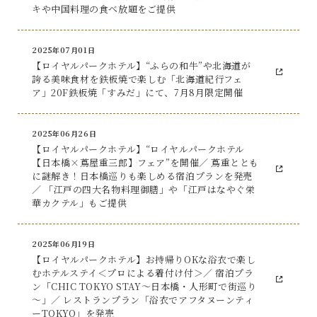
キや中国料理の食べ放題をご提供
2025年07月01日
【ロイヤルパークホテル】“ふらの和牛”や北海道が
誇る美味食材を鉄板焼で楽しむ「北海道紀行フェ
ア」20F鉄板焼「すみだ」にて、7月8月限定開催
2025年06月26日
【ロイヤルパークホテル】“ロイヤルパークホテル
【日本橋×蔦屋重三郎】フェア”を開催／ 蔦重ととも
に謎解き！日本橋巡りも楽しめる宿泊プランを発売
／ 「江戸の四大名物料理御膳」や「江戸はなやぐ栄
華カクテル」もご提供
2025年06月19日
【ロイヤルパークホテル】お持帰りOKな浴衣で楽し
むホテルステイ＜プロによる着付け付＞／ 宿泊プラ
ン「CHIC TOKYO STAY～日本橋・人形町で街巡り
～」／ レストランプラン「浴衣でアフタヌーンティ
ーTOKYO」を発売