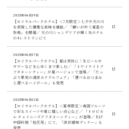
2025年06月19日
【ロイヤルパークホテル】＜7月限定＞七夕や天の川
を表現した優雅な美味を堪能／ 「願いが叶う夏星の
祭典」を開催／ 天の川シャンデリアが輝く当ホテル
の4レストランにて
2025年06月17日
【ロイヤルパークホテル】夏は爽快に！生ビールや
サワーなどを心ゆくまで楽しむ／ 「トワイライトア
フタヌーンティー」が夏バージョンで登場／ 「たっ
ぷり果実の清涼カクテルフェア」「選べるおつまみ
と選べるハイボール」も発売
2025年06月12日
【ロイヤルパークホテル】＜夏季限定＞南国フルーツ
で彩るスイーツや夏に嬉しい点心など／ 「トロピカ
ル チャイニーズアフタヌーンティー」が登場／ B1F
中国料理「桂花苑」にて、「涼彩健味ディナー」も
発売