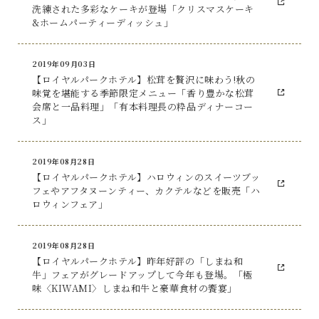
洗練された多彩なケーキが登場「クリスマスケーキ
&ホームパーティーディッシュ」
2019年09月03日
【ロイヤルパークホテル】松茸を贅沢に味わう!秋の
味覚を堪能する季節限定メニュー「香り豊かな松茸
会席と一品料理」「有本料理長の粋品ディナーコー
ス」
2019年08月28日
【ロイヤルパークホテル】ハロウィンのスイーツブッ
フェやアフタヌーンティー、カクテルなどを販売「ハ
ロウィンフェア」
2019年08月28日
【ロイヤルパークホテル】昨年好評の「しまね和
牛」フェアがグレードアップして今年も登場。「極
味〈KIWAMI〉しまね和牛と豪華食材の饗宴」